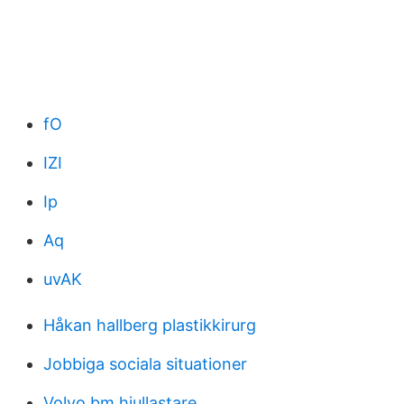
fO
IZI
Ip
Aq
uvAK
Håkan hallberg plastikkirurg
Jobbiga sociala situationer
Volvo bm hjullastare